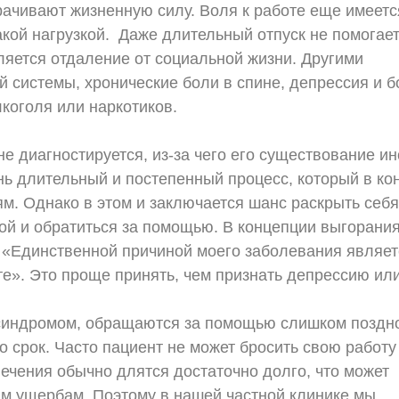
трачивают жизненную силу. Воля к работе еще имеетс
такой нагрузкой. Даже длительный отпуск не помогае
яется отдаление от социальной жизни. Другими
 системы, хронические боли в спине, депрессия и 
коголя или наркотиков.
 диагностируется, из-за чего его существование ин
нь длительный и постепенный процесс, который в ко
м. Однако в этом и заключается шанс раскрыть себя
ой и обратиться за помощью. В концепции выгорани
 «Единственной причиной моего заболевания являетс
оте». Это проще принять, чем признать депрессию или
 синдромом, обращаются за помощью слишком поздн
о срок. Часто пациент не может бросить свою работу
ечения обычно длятся достаточно долго, что может
м ущербам. Поэтому в нашей частной клинике мы