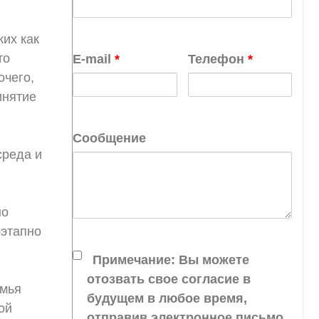
их как
то
E-mail
*
Телефон
*
очего,
инятие
Сообщение
среда и
но
оэтапно
Примечание: Вы можете
отозвать свое согласие в
емья
будущем в любое время,
ой
отправив электронное письмо