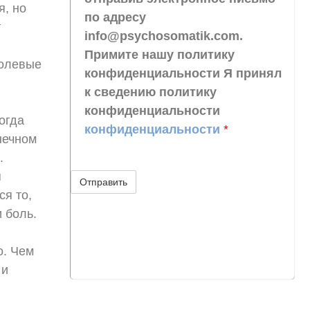
я, но
по адресу
т
info@psychosomatik.com.
Примите нашу политику
болевые
конфиденциальности Я принял
к сведению политику
конфиденциальности
огда
конфиденциальности
*
нечном
.
я
я то,
 боль.
о. Чем
 и