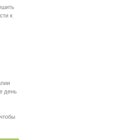
ешить
сти к
апии
е день
 чтобы