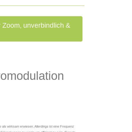
 Zoom, unverbindlich &
romodulation
 als wirksam erwiesen. Allerdings ist eine Frequenz