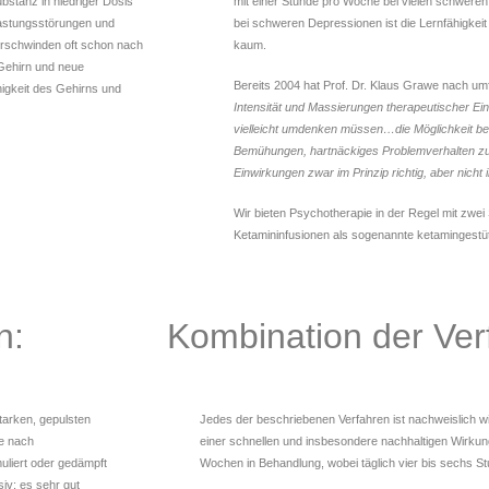
bstanz in niedriger Dosis
mit einer Stunde pro Woche bei vielen schweren
astungsstörungen und
bei schweren Depressionen ist die Lernfähigkei
rschwinden oft schon nach
kaum.
 Gehirn und neue
Bereits 2004 hat Prof. Dr. Klaus Grawe nach 
igkeit des Gehirns und
Intensität und Massierungen therapeutischer Ein
vielleicht umdenken müssen…die Möglichkeit bes
Bemühungen, hartnäckiges Problemverhalten zu v
Einwirkungen zwar im Prinzip richtig, aber nicht
Wir bieten Psychotherapie in der Regel mit zwei
Ketamininfusionen als sogenannte ketamingestü
n:
Kombination der Ver
tarken, gepulsten
Jedes der beschriebenen Verfahren ist nachweislich w
Je nach
einer schnellen und insbesondere nachhaltigen Wirkun
uliert oder gedämpft
Wochen in Behandlung, wobei täglich vier bis sechs St
siv; es sehr gut