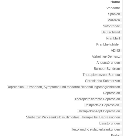
Home
Standorte
Spanien
Mallorca
Sotogrande
Deutschland
Frankfurt
Krankheitsbilder
ADHS
Alzheimer-Demenz
Angststörungen
Burnout-Syndrom
Therapiekonzept Burnout
Chronische Schmerzen
Depression – Ursachen, Symptome und moderne Behandlungsmöglichkeiten
Depression
Therapieresistente Depression
Postpartale Depression
Therapiekonzept Depression
Studie zur Wirksamkeit: multimodale Therapie bei Depressionen
Essstörungen
Herz- und Kreislauferkrankungen
Krebs