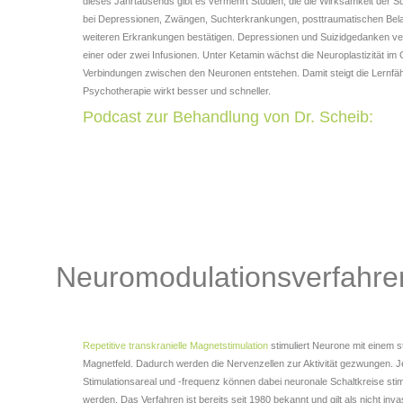
dieses Jahrtausends gibt es vermehrt Studien, die die Wirksamkeit der Su
bei Depressionen, Zwängen, Suchterkrankungen, posttraumatischen Bel
weiteren Erkrankungen bestätigen.
Depressionen und Suizidgedanken ve
einer oder zwei Infusionen. Unter Ketamin wächst die Neuroplastizität im
Verbindungen zwischen den Neuronen entstehen. Damit steigt die Lernfäh
Psychotherapie wirkt besser und schneller.
Podcast zur Behandlung von Dr. Scheib:
Neuromodulationsverfahre
Repetitive transkranielle Magnetstimulation
stimuliert Neurone mit einem s
Magnetfeld. Dadurch werden die Nervenzellen zur Aktivität gezwungen. 
Stimulationsareal und -frequenz können dabei neuronale Schaltkreise stim
werden. Das Verfahren ist bereits seit 1980 bekannt und gilt als nicht inva