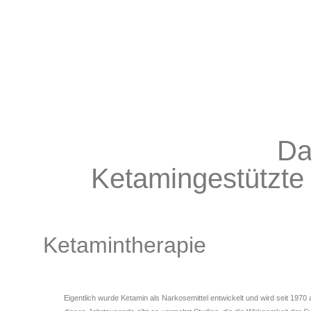
Da
Ketamingestützte
Ketamintherapie
Eigentlich wurde Ketamin als Narkosemittel entwickelt und wird seit 1970