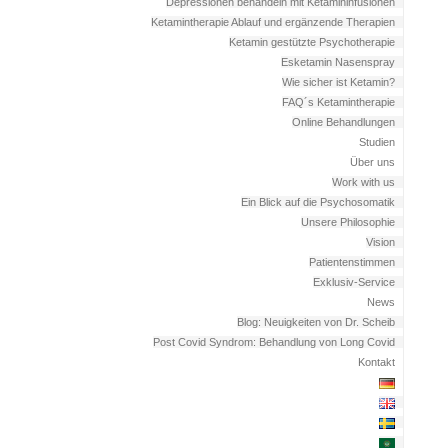
Depressionen behandeln mit Ketamininfusionen
Ketamintherapie Ablauf und ergänzende Therapien
Ketamin gestützte Psychotherapie
Esketamin Nasenspray
Wie sicher ist Ketamin?
FAQ´s Ketamintherapie
Online Behandlungen
Studien
Über uns
Work with us
Ein Blick auf die Psychosomatik
Unsere Philosophie
Vision
Patientenstimmen
Exklusiv-Service
News
Blog: Neuigkeiten von Dr. Scheib
Post Covid Syndrom: Behandlung von Long Covid
Kontakt