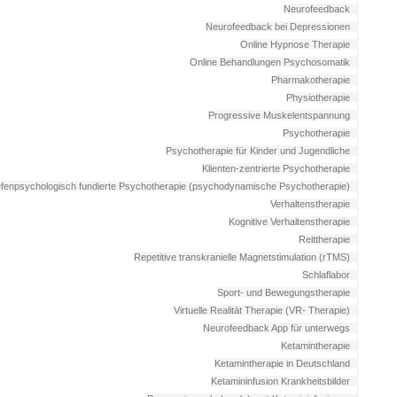
Neurofeedback
Neurofeedback bei Depressionen
Online Hypnose Therapie
Online Behandlungen Psychosomatik
Pharmakotherapie
Physiotherapie
Progressive Muskelentspannung
Psychotherapie
Psychotherapie für Kinder und Jugendliche
Klienten-zentrierte Psychotherapie
efenpsychologisch fundierte Psychotherapie (psychodynamische Psychotherapie)
Verhaltenstherapie
Kognitive Verhaltenstherapie
Reittherapie
Repetitive transkranielle Magnetstimulation (rTMS)
Schlaflabor
Sport- und Bewegungstherapie
Virtuelle Realität Therapie (VR- Therapie)
Neurofeedback App für unterwegs
Ketamintherapie
Ketamintherapie in Deutschland
Ketamininfusion Krankheitsbilder