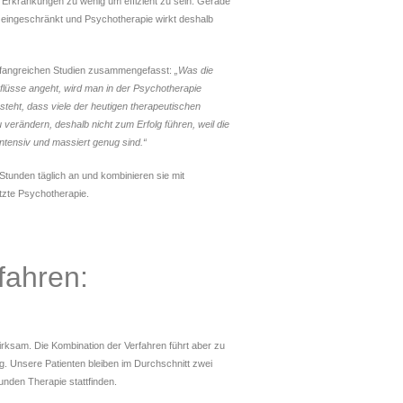
 Erkrankungen zu wenig um effizient zu sein. Gerade
t eingeschränkt und Psychotherapie wirkt deshalb
umfangreichen Studien zusammengefasst:
„Was die
flüsse angeht, wird man in der Psychotherapie
teht, dass viele der heutigen therapeutischen
erändern, deshalb nicht zum Erfolg führen, weil die
 intensiv und massiert genug sind.“
 Stunden täglich an und kombinieren sie mit
tzte Psychotherapie.
fahren:
irksam. Die Kombination der Verfahren führt aber zu
g. Unsere Patienten bleiben im Durchschnitt zwei
unden Therapie stattfinden.