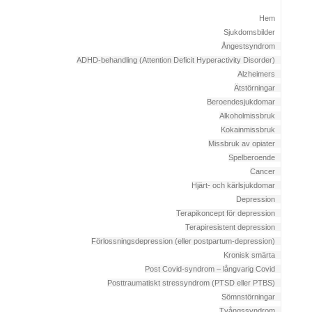
Hem
Sjukdomsbilder
Ångestsyndrom
ADHD-behandling (Attention Deficit Hyperactivity Disorder)
Alzheimers
Ätstörningar
Beroendesjukdomar
Alkoholmissbruk
Kokainmissbruk
Missbruk av opiater
Spelberoende
Cancer
Hjärt- och kärlsjukdomar
Depression
Terapikoncept för depression
Terapiresistent depression
Förlossningsdepression (eller postpartum-depression)
Kronisk smärta
Post Covid-syndrom – långvarig Covid
Posttraumatiskt stressyndrom (PTSD eller PTBS)
Sömnstörningar
Tvångssyndrom