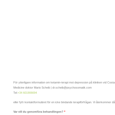
För ytterligare information om ketamin-terapi mot depression på kliniken vid Costa
Medicine doktor Mario Scheib | dr.scheib@psychosomatik.com
Tel:
+34 601906694
eller fyll i kontaktformuläret för en icke bindande terapiförfrågan. Vi återkommer då t
Var vill du genomföra behandlingen?
*