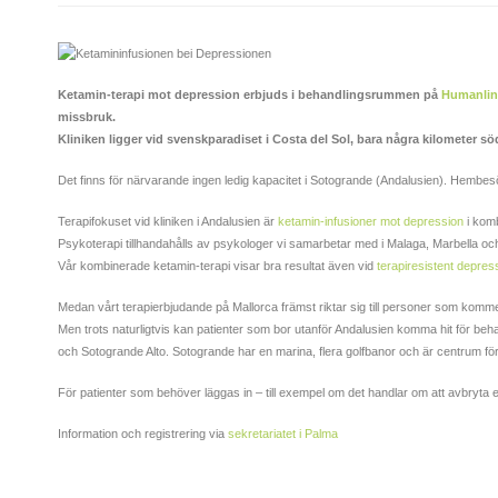
Ketamin-terapi mot depression erbjuds i behandlingsrummen på
Humanline
missbruk.
Kliniken ligger vid svenskparadiset i Costa del Sol, bara några kilometer s
Det finns för närvarande ingen ledig kapacitet i Sotogrande (Andalusien). Hembesö
Terapifokuset vid kliniken i Andalusien är
ketamin-infusioner mot depression
i kom
Psykoterapi tillhandahålls av psykologer vi samarbetar med i Malaga, Marbella och
Vår kombinerade ketamin-terapi visar bra resultat även vid
terapiresistent depres
Medan vårt terapierbjudande på Mallorca främst riktar sig till personer som kommer
Men trots naturligtvis kan patienter som bor utanför Andalusien komma hit för beh
och Sotogrande Alto. Sotogrande har en marina, flera golfbanor och är centrum för 
För patienter som behöver läggas in – till exempel om det handlar om att avbryta 
Information och registrering via
sekretariatet i Palma