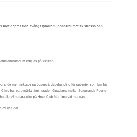
ner mot depression, tvångssyndrom, post-traumatisk stresss och
sömnlaboratorium erbjuds på kliniken.
otogrande mer inriktade på öppenvårdsbehandling för patienter som bor här.
 Clinic har ett utmärkt läge i staden Guadiaro, mellan Sotogrande Puerto
hotellet Almenara eller på Hotel Club Marítimo vid marinan.
e av oss där.