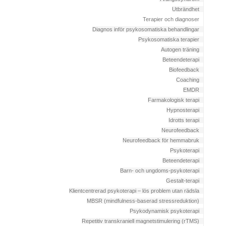
Utbrändhet
Terapier och diagnoser
Diagnos inför psykosomatiska behandlingar
Psykosomatiska terapier
Autogen träning
Beteendeterapi
Biofeedback
Coaching
EMDR
Farmakologisk terapi
Hypnosterapi
Idrotts terapi
Neurofeedback
Neurofeedback för hemmabruk
Psykoterapi
Beteendeterapi
Barn- och ungdoms-psykoterapi
Gestalt-terapi
Klientcentrerad psykoterapi – lös problem utan rädsla
MBSR (mindfulness-baserad stressreduktion)
Psykodynamisk psykoterapi
Repetitiv transkraniell magnetstimulering (rTMS)