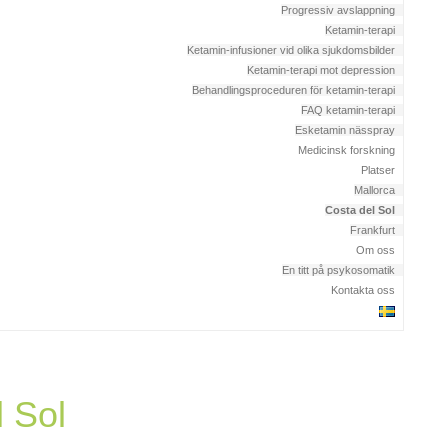
Progressiv avslappning
Ketamin-terapi
Ketamin-infusioner vid olika sjukdomsbilder
Ketamin-terapi mot depression
Behandlingsproceduren för ketamin-terapi
FAQ ketamin-terapi
Esketamin nässpray
Medicinsk forskning
Platser
Mallorca
Costa del Sol
Frankfurt
Om oss
En titt på psykosomatik
Kontakta oss
l Sol