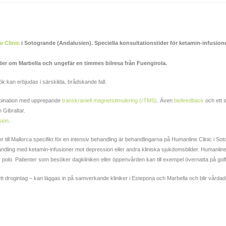
 Clinic
i Sotogrande (Andalusien). Speciella konsultationstider för ketamin-infusio
öder om Marbella och ungefär en timmes bilresa från Fuengirola.
k kan erbjudas i särskilda, brådskande fall.
bination med upprepande
transkraniell magnetstimulering (rTMS)
. Även
biofeedback
och ett 
 Gibraltar.
sion
.
 till Mallorca specifikt för en intensiv behandling är behandlingarna på Humanline Clinic i S
andling med ketamin-infusioner mot depression eller andra kliniska sjukdomsbilder. Humanline
polo. Patienter som besöker dagkliniken eller öppenvården kan till exempel övernatta på golf
ett drogintag – kan läggas in på samverkande kliniker i Estepona och Marbella och blir vårdad