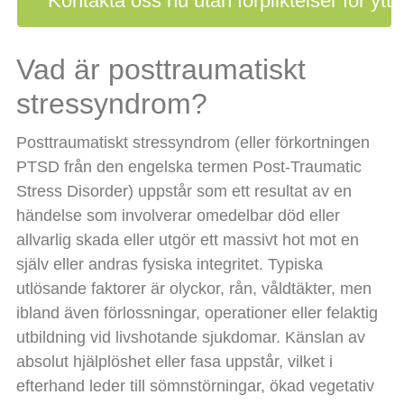
Kontakta oss nu utan förpliktelser för ytt
Vad är posttraumatiskt
stressyndrom?
Posttraumatiskt stressyndrom (eller förkortningen
PTSD från den engelska termen Post-Traumatic
Stress Disorder) uppstår som ett resultat av en
händelse som involverar omedelbar död eller
allvarlig skada eller utgör ett massivt hot mot en
själv eller andras fysiska integritet. Typiska
utlösande faktorer är olyckor, rån, våldtäkter, men
ibland även förlossningar, operationer eller felaktig
utbildning vid livshotande sjukdomar. Känslan av
absolut hjälplöshet eller fasa uppstår, vilket i
efterhand leder till sömnstörningar, ökad vegetativ