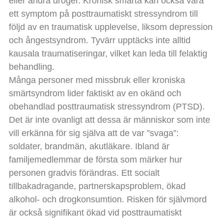
eller andra droger. Kronisk smärta kan också vara
ett symptom på posttraumatiskt stressyndrom till
följd av en traumatisk upplevelse, liksom depression
och ångestsyndrom. Tyvärr upptäcks inte alltid
kausala traumatiseringar, vilket kan leda till felaktig
behandling.
Många personer med missbruk eller kroniska
smärtsyndrom lider faktiskt av en okänd och
obehandlad posttraumatisk stressyndrom (PTSD).
Det är inte ovanligt att dessa är människor som inte
vill erkänna för sig själva att de var ”svaga”:
soldater, brandmän, akutläkare. Ibland är
familjemedlemmar de första som märker hur
personen gradvis förändras. Ett socialt
tillbakadragande, partnerskapsproblem, ökad
alkohol- och drogkonsumtion. Risken för självmord
är också signifikant ökad vid posttraumatiskt