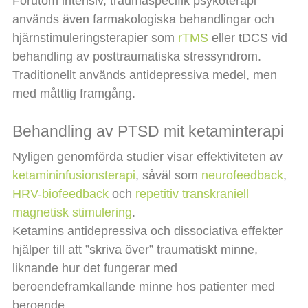
Förutom intensiv, traumaspecifik psykoterapi
används även farmakologiska behandlingar och
hjärnstimuleringsterapier som
rTMS
eller tDCS vid
behandling av posttraumatiska stressyndrom.
Traditionellt används antidepressiva medel, men
med måttlig framgång.
Behandling av PTSD mit ketaminterapi
Nyligen genomförda studier visar effektiviteten av
ketamininfusionsterapi
, såväl som
neurofeedback
,
HRV-biofeedback
och
repetitiv transkraniell
magnetisk stimulering
.
Ketamins antidepressiva och dissociativa effekter
hjälper till att ”skriva över” traumatiskt minne,
liknande hur det fungerar med
beroendeframkallande minne hos patienter med
beroende.