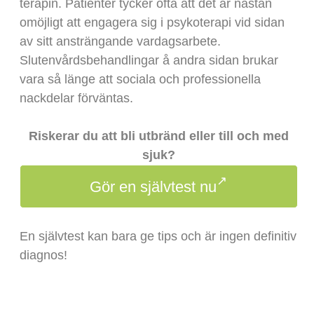
terapin. Patienter tycker ofta att det är nästan
omöjligt att engagera sig i psykoterapi vid sidan
av sitt ansträngande vardagsarbete.
Slutenvårdsbehandlingar å andra sidan brukar
vara så länge att sociala och professionella
nackdelar förväntas.
Riskerar du att bli utbränd eller till och med
sjuk?
Gör en självtest nu
En självtest kan bara ge tips och är ingen definitiv
diagnos!