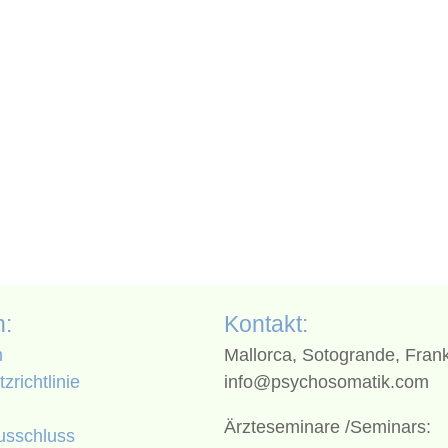
n:
Kontakt:
m
Mallorca, Sotogrande, Frank
zrichtlinie
info@psychosomatik.com
Ärzteseminare /Seminars:
usschluss