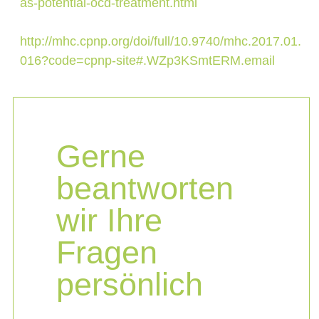
as-potential-ocd-treatment.html
http://mhc.cpnp.org/doi/full/10.9740/mhc.2017.01.
016?code=cpnp-site#.WZp3KSmtERM.email
Gerne
beantworten
wir Ihre
Fragen
persönlich